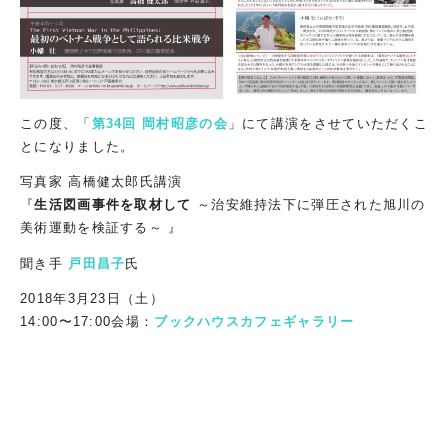
この度、「
第34回 岡村昭彦の会
」にて講演をさせていただくこ
とになりました。
写真家 高橋健太郎氏講演
『
生活図画事件を取材して
～治安維持法下に弾圧された旭川の
美術運動を検証する～ 』
聞き手
戸田昌子
氏
2018年3月23日（土）
14:00〜17:00会場：
ブックハウスカフェギャラリー