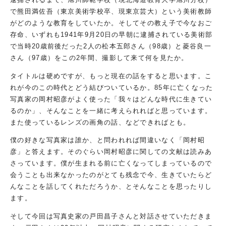
で熊田満佐吾（東京美術学校卒、現東京芸大）という美術教師
がどのような教育をしていたか。そしてその教え子で今なおご
存命、いずれも1941年9月20日の早朝に逮捕されている美術部
で当時20歳前後だった2人の松本五郎さん（98歳）と菱谷良一
さん（97歳）をこの2年間、撮影して来て何を見たか。
タイトルは硬めですが、もっと現在の話をすると思います。こ
れが今のこの時代とどう結びついているか。85年に亡くなった
写真家の岡村昭彦がよく使った「我々はどんな時代に生きてい
るのか」、そんなことを一緒に考えられればと思っています。
また使っているレンズの画角の話、などできればとも。
僕の好きな写真家は誰か、と問われれば間違いなく「岡村昭
彦」と答えます。そのぐらい岡村昭彦に関しての文献は読みあ
さっています。僕が生まれる前に亡くなってしまっているので
会うことも出来なかったのがとても残念で今、生きていたらど
んなことを話してくれただろうか、とそんなことを思ったりし
ます。
そして今回は写真史家の戸田昌子さんと対話させていただきま