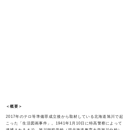
＜概要＞
2017年のテロ等準備罪成立後から取材している北海道旭川で起
こった「生活図画事件」。1941年1月10日に特高警察によって
逮捕されるまで、旭川師範学校（現北海道教育大学旭川分校）